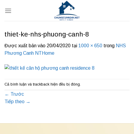
Bỏ
qua
nội
dung
thiet-ke-nhs-phuong-canh-8
Được xuất bản vào
20/04/2020
tại
1000 × 650
trong
NHS
Phương Canh NTHome
Cả bình luận và trackback hiện đều bị đóng.
←
Trước
Tiếp theo
→