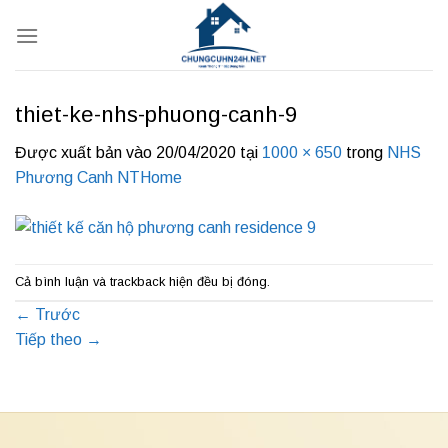
Bỏ
qua
nội
dung
thiet-ke-nhs-phuong-canh-9
Được xuất bản vào
20/04/2020
tại
1000 × 650
trong
NHS
Phương Canh NTHome
Cả bình luận và trackback hiện đều bị đóng.
←
Trước
Tiếp theo
→