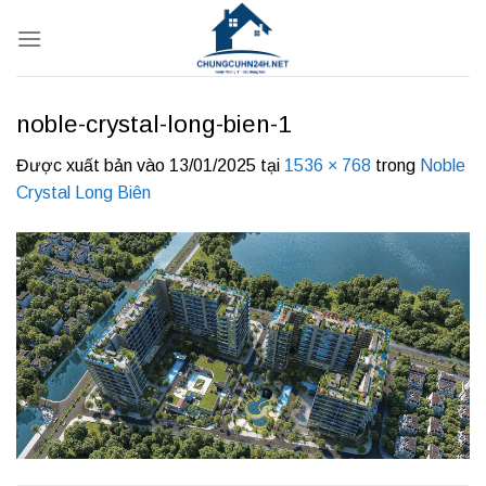
Bỏ
qua
nội
dung
noble-crystal-long-bien-1
Được xuất bản vào
13/01/2025
tại
1536 × 768
trong
Noble
Crystal Long Biên