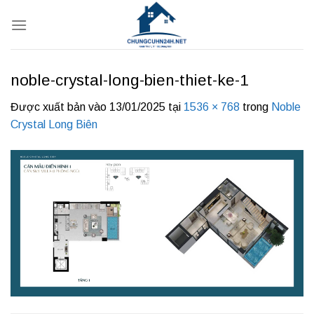
Bỏ
qua
nội
dung
noble-crystal-long-bien-thiet-ke-1
Được xuất bản vào
13/01/2025
tại
1536 × 768
trong
Noble
Crystal Long Biên