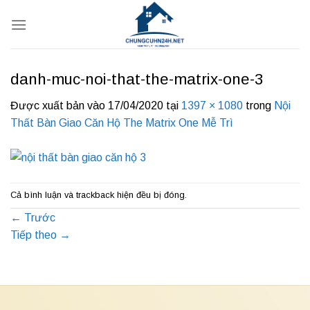
Bỏ
qua
nội
dung
danh-muc-noi-that-the-matrix-one-3
Được xuất bản vào
17/04/2020
tại
1397 × 1080
trong
Nội
Thất Bàn Giao Căn Hộ The Matrix One Mễ Trì
Cả bình luận và trackback hiện đều bị đóng.
←
Trước
Tiếp theo
→