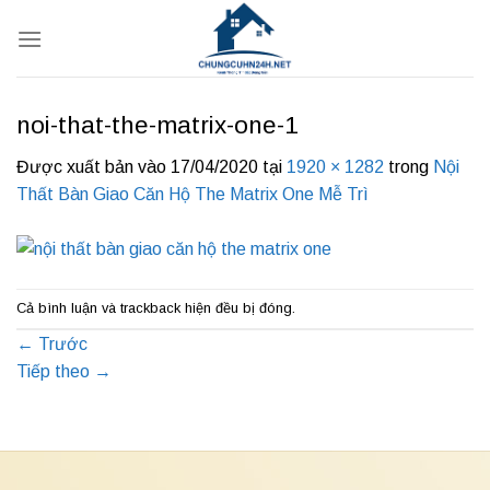
Bỏ
qua
nội
dung
noi-that-the-matrix-one-1
Được xuất bản vào
17/04/2020
tại
1920 × 1282
trong
Nội
Thất Bàn Giao Căn Hộ The Matrix One Mễ Trì
Cả bình luận và trackback hiện đều bị đóng.
←
Trước
Tiếp theo
→