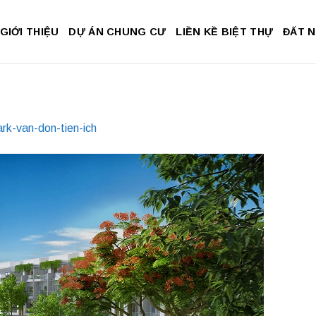
GIỚI THIỆU
DỰ ÁN CHUNG CƯ
LIỀN KỀ BIỆT THỰ
ĐẤT 
rk-van-don-tien-ich