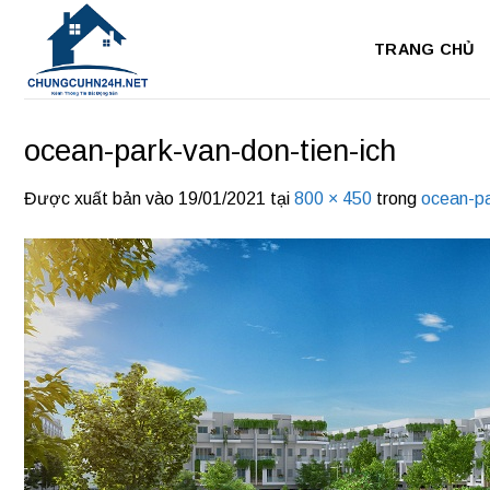
Bỏ
qua
TRANG CHỦ
nội
dung
ocean-park-van-don-tien-ich
Được xuất bản vào
19/01/2021
tại
800 × 450
trong
ocean-pa