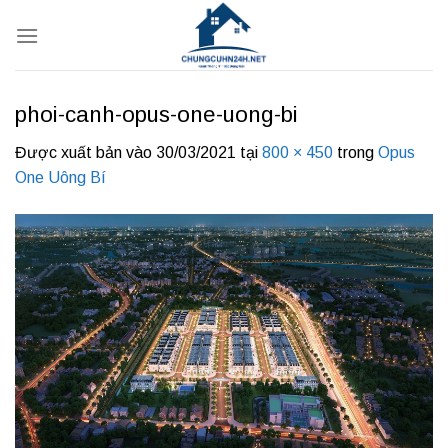
Bỏ
qua
nội
dung
phoi-canh-opus-one-uong-bi
Được xuất bản vào
30/03/2021
tại
800 × 450
trong
Opus
One Uông Bí