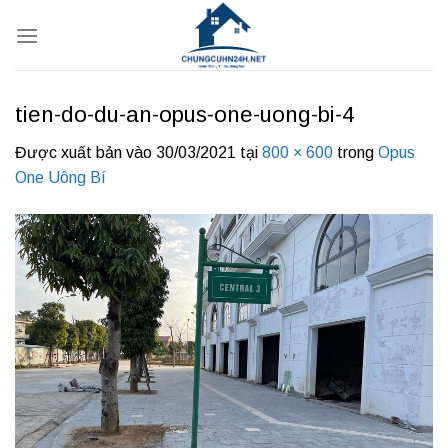
Bỏ
qua
nội
dung
tien-do-du-an-opus-one-uong-bi-4
Được xuất bản vào
30/03/2021
tại
800 × 600
trong
Opus
One Uông Bí