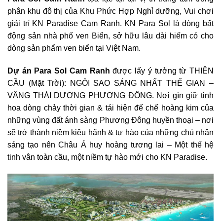
phân khu đô thị của Khu Phức Hợp Nghỉ dưỡng, Vui chơi
giải trí KN Paradise Cam Ranh. KN Para Sol là dòng bất
động sản nhà phố ven Biển, sở hữu lâu dài hiếm có cho
dòng sản phẩm ven biển tại Việt Nam.
Dự án Para Sol Cam Ranh
được lấy ý tưởng từ THIÊN
CẦU (Mặt Trời): NGÔI SAO SÁNG NHẤT THẾ GIAN –
VẦNG THÁI DƯƠNG PHƯƠNG ĐÔNG. Nơi gìn giữ tinh
hoa dòng chảy thời gian & tái hiện đế chế hoàng kim của
những vùng đất ánh sàng Phương Đông huyền thoại – nơi
sẽ trở thành niềm kiêu hãnh & tự hào của những chủ nhân
sáng tạo nên Châu Á huy hoàng tương lai – Một thế hệ
tinh vân toàn cầu, một niềm tự hào mới cho KN Paradise.