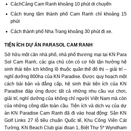
CáchCảng Cam Ranh khoảng 10 phút di chuyển
Cách trung tâm thành phố Cam Ranh chỉ khoảng 15
phút
Cách thành phố Nha Trang khoảng 30 phút đi xe.
TIỆN ÍCH DỰ ÁN PARASOL CAM RANH
Sở hữu một căn nhà phố, nhà phố thương mại tại KN Para
Sol Cam Ranh, các gia chủ còn có cơ hội tận hưởng hệ
sinh thái tiện ích khổng lồ thuộc quần thể đô thị – giải trí –
nghỉ dưỡng 800ha của KN Paradise. Được quy hoạch một
cách bài bản và đẳng cấp, hệ sinh thái tiện ích của KN
Paradise đáp ứng được tất cả những nhu cầu vui chơi,
giải trí, nghỉ dưỡng của không chỉ người Việt Nam mà còn
của những công dân toàn cầu. Tiện ích và dịch vụ của dự
án KN Paradise Cam Ranh đã đi vào hoạt động: Sân KN
Golf Links 27 lỗ tiêu chuẩn Quốc tế, Khu Công Viên Cát
Tường, KN Beach Club giai đoạn 1, Biệt Thự 5* Wyndham