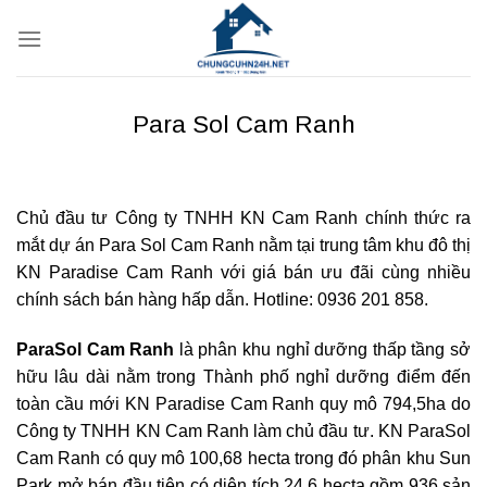
Bỏ
qua
nội
dung
Para Sol Cam Ranh
Chủ đầu tư Công ty TNHH KN Cam Ranh chính thức ra
mắt dự án Para Sol Cam Ranh nằm tại trung tâm khu đô thị
KN Paradise Cam Ranh với giá bán ưu đãi cùng nhiều
chính sách bán hàng hấp dẫn. Hotline: 0936 201 858.
ParaSol Cam Ranh
là phân khu nghỉ dưỡng thấp tầng sở
hữu lâu dài nằm trong Thành phố nghỉ dưỡng điểm đến
toàn cầu mới KN Paradise Cam Ranh quy mô 794,5ha do
Công ty TNHH KN Cam Ranh làm chủ đầu tư. KN ParaSol
Cam Ranh có quy mô 100,68 hecta trong đó phân khu Sun
Park mở bán đầu tiên có diện tích 24,6 hecta gồm 936 sản