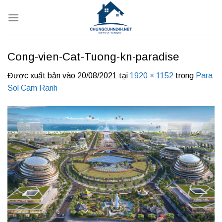
Bỏ
qua
nội
dung
Cong-vien-Cat-Tuong-kn-paradise
Được xuất bản vào
20/08/2021
tại
1920 × 1152
trong
Para
Sol Cam Ranh