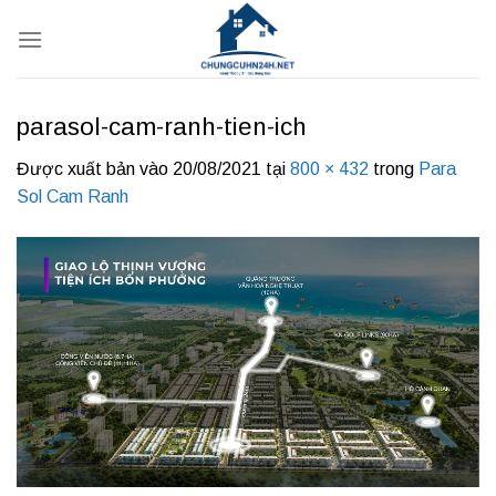
Bỏ
qua
nội
dung
parasol-cam-ranh-tien-ich
Được xuất bản vào
20/08/2021
tại
800 × 432
trong
Para
Sol Cam Ranh