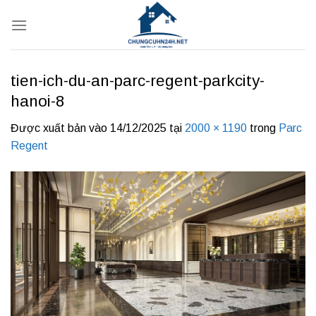
Bỏ
qua
nội
dung
tien-ich-du-an-parc-regent-parkcity-
hanoi-8
Được xuất bản vào
14/12/2025
tại
2000 × 1190
trong
Parc
Regent