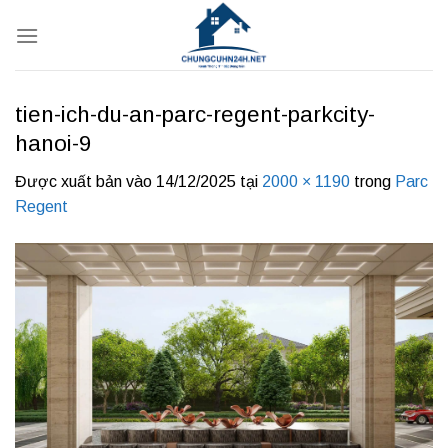
Bỏ
qua
nội
dung
tien-ich-du-an-parc-regent-parkcity-
hanoi-9
Được xuất bản vào
14/12/2025
tại
2000 × 1190
trong
Parc
Regent