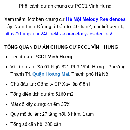
Phối cảnh dự án chung cư PCC1 Vĩnh Hưng
Xem thêm: Mở bán chung cư
Hà Nội Melody Residences
Tây Nam Linh Đàm giá bán từ 40 tr/m2, chi tiết xem tại
https://chungcuhn24h.net/ha-noi-melody-residences/
TỔNG QUAN DỰ ÁN CHUNG CƯ PCC1 VĨNH HƯNG
Tên dự án:
PCC1 Vĩnh Hưng
Vị trí dự án: Số 01 Ngõ 321 Phố Vĩnh Hưng , Phường
Thanh Trì,
Quận Hoàng Mai
, Thành phố Hà Nội
Chủ đầu tư : Công ty CP Xây lắp điện I
Tổng diện tích dự án: 5160 m2
Mật độ xây dựng: chiếm 35%
Quy mô dự án: 27 tầng nổi, 3 hầm, 1 tum
Tổng số căn hộ: 288 căn