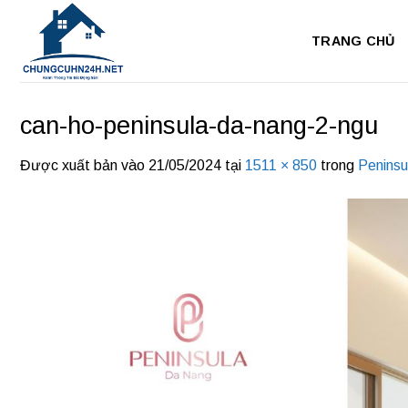
Bỏ
qua
TRANG CHỦ
nội
dung
can-ho-peninsula-da-nang-2-ngu
Được xuất bản vào
21/05/2024
tại
1511 × 850
trong
Penins