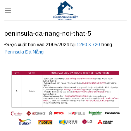
Bỏ
qua
nội
dung
peninsula-da-nang-noi-that-5
Được xuất bản vào
21/05/2024
tại
1280 × 720
trong
Peninsula Đà Nẵng