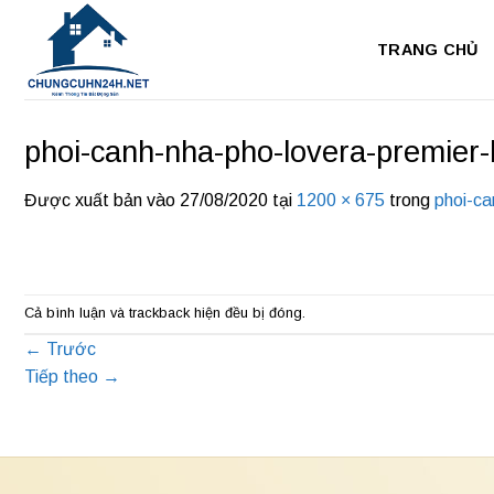
Bỏ
qua
TRANG CHỦ
nội
dung
phoi-canh-nha-pho-lovera-premier-
Được xuất bản vào
27/08/2020
tại
1200 × 675
trong
phoi-ca
Cả bình luận và trackback hiện đều bị đóng.
←
Trước
Tiếp theo
→