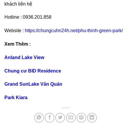
khách liên hệ
Hotline : 0936.201.858
Website :
https://chungcuhn24h.net/phu-thinh-green-park/
Xem Thêm :
Anland Lake View
Chung cư BID Residence
Grand SunLake Văn Quán
Park Kiara