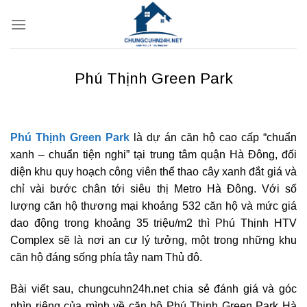
Bỏ
qua
nội
dung
Phú Thịnh Green Park
Phú Thịnh Green Park
là dự án căn hộ cao cấp “chuẩn
xanh – chuẩn tiện nghi” tại trung tâm quận Hà Đông, đối
diện khu quy hoạch công viên thể thao cây xanh đắt giá và
chỉ vài bước chân tới siêu thị Metro Hà Đông. Với số
lượng căn hộ thương mại khoảng 532 căn hộ và mức giá
dao động trong khoảng 35 triệu/m2 thì Phú Thịnh HTV
Complex sẽ là nơi an cư lý tưởng, một trong những khu
căn hộ đáng sống phía tây nam Thủ đô.
Bài viết sau, chungcuhn24h.net chia sẻ đánh giá và góc
nhìn riêng của mình về căn hộ Phú Thịnh Green Park Hà