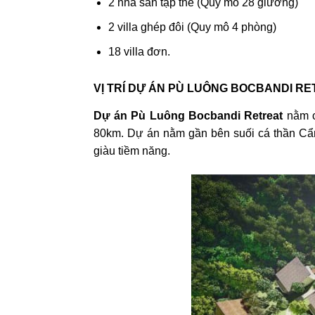
2 nhà sàn tập thể (Quy mô 28 giường)
2 villa ghép đôi (Quy mô 4 phòng)
18 villa đơn.
VỊ TRÍ DỰ ÁN PÙ LUÔNG BOCBANDI R
Dự án Pù Luông Bocbandi Retreat
nằm c
80km. Dự án nằm gần bên suối cá thần Cẩm 
giàu tiềm năng.