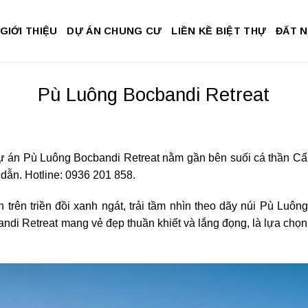
GIỚI THIỆU
DỰ ÁN CHUNG CƯ
LIỀN KỀ BIỆT THỰ
ĐẤT 
Pù Luông Bocbandi Retreat
án Pù Luông Bocbandi Retreat nằm gần bên suối cá thần Cẩm 
dẫn. Hotline: 0936 201 858.
trên‌ ‌triền‌ ‌đồi‌ ‌xanh‌ ‌ngát,‌ ‌trải‌ ‌tầm‌ ‌nhìn‌ ‌theo‌ ‌dãy‌ ‌núi‌ ‌Pù‌ ‌Luông‌
 ‌Retreat mang vẻ đẹp thuần khiết và lắng đọng,‌ ‌là‌ ‌lựa‌ ‌chọn‌ ‌tuyệt‌ ‌