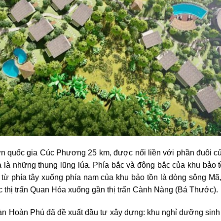
ờn quốc gia Cúc Phương 25 km, được nối liền với phần đuôi 
 là những thung lũng lúa. Phía bắc và đông bắc của khu bảo
 từ phía tây xuống phía nam của khu bảo tồn là dòng sông Mã
 thị trấn Quan Hóa xuống gần thị trấn Cành Nàng (Bá Thước).
oàn Hoàn Phú đã đề xuất đầu tư xây dựng: khu nghỉ dưỡng sinh 