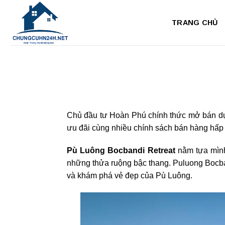
Bỏ
qua
TRANG CHỦ
nội
dung
Chủ đầu tư Hoàn Phú chính thức mở bán dự 
ưu đãi cùng nhiều chính sách bán hàng hấp 
Pù Luông Bocbandi Retreat
nằm‌ ‌tựa‌ ‌mình‌ ‌
‌những‌ thửa ruộng ‌bậc‌ ‌thang. ‌Puluong‌ ‌Bocbandi‌
‌và‌ ‌khám‌ ‌phá‌ ‌vẻ‌ ‌đẹp‌ ‌của‌ ‌Pù‌ ‌Luông.‌