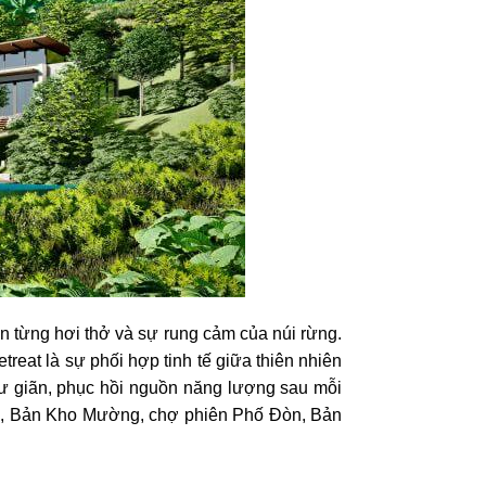
ừng‌ ‌hơi‌ ‌thở‌ ‌và‌ ‌sự‌ ‌rung‌ ‌cảm‌ ‌của‌ ‌núi‌ ‌rừng.‌
eat‌ ‌là‌ ‌sự‌ ‌phối‌ ‌hợp‌ ‌tinh‌ ‌tế‌ ‌giữa‌ ‌thiên‌ ‌nhiên‌
thư‌ ‌giãn,‌ ‌phục‌ ‌hồi‌ ‌nguồn‌ ‌năng‌ ‌lượng‌ ‌sau‌ ‌mỗi‌
ng,‌ ‌Bản‌ ‌Kho‌ ‌Mường,‌ ‌chợ‌ ‌phiên‌ ‌Phố‌ ‌Đòn,‌ ‌Bản‌