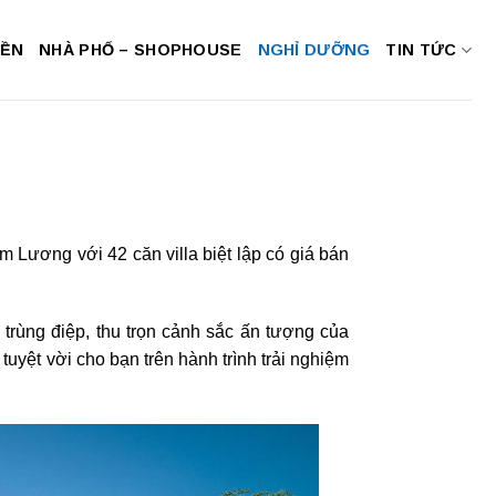
NỀN
NHÀ PHỐ – SHOPHOUSE
NGHỈ DƯỠNG
TIN TỨC
Lương với 42 căn villa biệt lập có giá bán
 ‌trùng‌ ‌điệp,‌ ‌thu‌ ‌trọn‌ ‌cảnh‌ ‌sắc‌ ‌ấn‌ ‌tượng‌ ‌của‌
vời‌ ‌cho‌ ‌bạn‌ ‌trên‌ ‌hành‌ ‌trình‌ ‌trải‌ ‌nghiệm‌