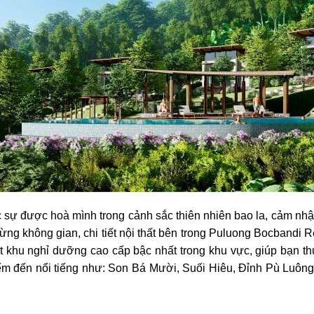
‌ ‌được‌ ‌hoà‌ ‌mình‌ ‌trong‌ ‌cảnh‌ ‌sắc‌ ‌thiên‌ ‌nhiên bao la,‌ ‌cảm‌ ‌nhận‌ ‌t
ừng‌ ‌không‌ ‌gian,‌ ‌chi‌ ‌tiết‌ ‌nội‌ ‌thất‌ ‌bên‌ ‌trong‌ ‌Puluong‌ ‌Bocbandi‌ ‌Retr
một‌ ‌khu‌ ‌nghỉ‌ ‌dưỡng‌ ‌cao‌ ‌cấp‌ ‌bậc‌ ‌nhất‌ ‌trong‌ ‌khu‌ ‌vực,‌ ‌giúp‌ ‌bạn‌ ‌
ểm‌ ‌đến‌ ‌nổi‌ ‌tiếng‌ ‌như:‌ ‌‌Son‌ ‌Bá‌ ‌Mười,‌ ‌Suối‌ ‌Hiêu,‌ ‌Đỉnh‌ ‌Pù‌ ‌Luô