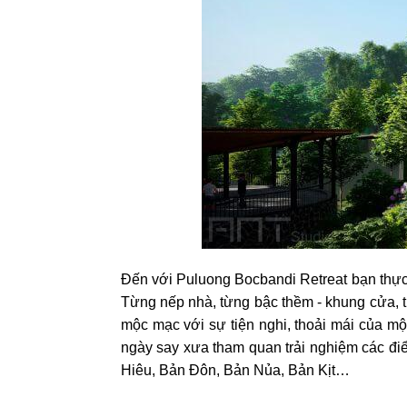
Đến‌ ‌với‌ ‌Puluong‌ ‌Bocbandi‌ ‌Retreat‌ ‌bạn‌ ‌thực‌ ‌sự
‌Từng‌ ‌nếp‌ ‌nhà,‌ ‌từng‌ ‌bậc‌ ‌thềm‌ ‌-‌ ‌khung‌ ‌cửa,‌ ‌t
‌mộc‌ ‌mạc‌ ‌với‌ ‌sự‌ ‌tiện‌ ‌nghi,‌ ‌thoải‌ ‌mái‌ ‌của‌ ‌
‌ngày‌ ‌say‌ ‌xưa‌ tham‌ ‌quan‌ ‌trải‌ ‌nghiệm‌ ‌các‌ ‌đi
‌Hiêu,‌ ‌Bản‌ ‌Đôn,‌ ‌Bản‌ ‌Nủa,‌ ‌Bản‌ ‌Kịt…‌