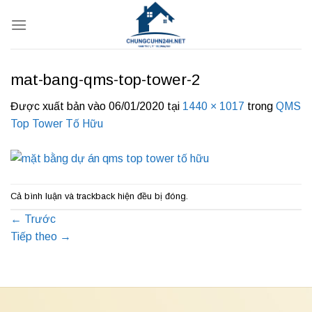
Bỏ
qua
nội
dung
mat-bang-qms-top-tower-2
Được xuất bản vào
06/01/2020
tại
1440 × 1017
trong
QMS
Top Tower Tố Hữu
Cả bình luận và trackback hiện đều bị đóng.
←
Trước
Tiếp theo
→