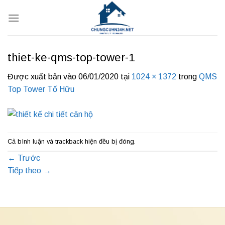
Bỏ
qua
nội
dung
thiet-ke-qms-top-tower-1
Được xuất bản vào
06/01/2020
tại
1024 × 1372
trong
QMS
Top Tower Tố Hữu
Cả bình luận và trackback hiện đều bị đóng.
←
Trước
Tiếp theo
→