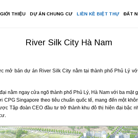
GIỚI THIỆU
DỰ ÁN CHUNG CƯ
LIỀN KỀ BIỆT THỰ
ĐẤT 
River Silk City Hà Nam
 mở bán dự án River Silk City nằm tại thành phố Phủ Lý với
n đại nằm ngay cửa ngõ thành phố Phủ Lý, Hà Nam với ba mặt g
ởi CPG Singapore theo tiêu chuẩn quốc tế, mang đến một khôn
 được Tập đoàn CEO đầu tư trở thành khu đô thị hiện đại bậ
cư.