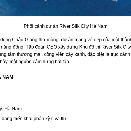
Phối cảnh dự án River Silk City Hà Nam
dòng Châu Giang thơ mộng, dự án mang vẻ đẹp của một thành 
năng động, Tập đoàn CEO xây dựng Khu đô thị River Silk City 
 trung tâm thương mại, công viên cây xanh, đặc biệt là trục c
hảy, một nguồn cảm hứng bất tận.
À NAM
Lý, Hà Nam.
ang triển khai phân kỳ II và III)