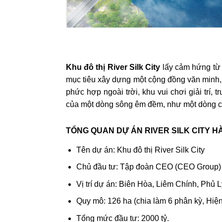
Khu đô thị River Silk City
lấy cảm hứng từ 
mục tiêu xây dựng một cộng đồng văn minh, 
phức hợp ngoài trời, khu vui chơi giải trí,
của một dòng sông êm đềm, như một dòng c
TỔNG QUAN DỰ ÁN RIVER SILK CITY H
Tên dự án: Khu đô thị River Silk City
Chủ đầu tư: Tập đoàn CEO (CEO Group)
Vị trí dự án: Biên Hòa, Liêm Chính, Phủ 
Quy mô: 126 ha (chia làm 6 phân kỳ, Hiện đ
Tổng mức đầu tư: 2000 tỷ.