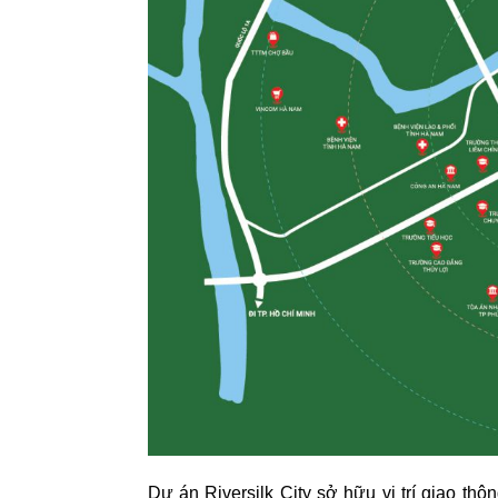
Dự án Riversilk City sở hữu vị trí giao t