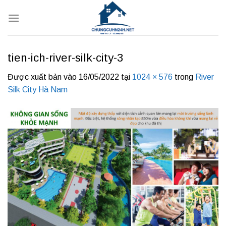
Bỏ
qua
nội
dung
tien-ich-river-silk-city-3
Được xuất bản vào
16/05/2022
tại
1024 × 576
trong
River
Silk City Hà Nam