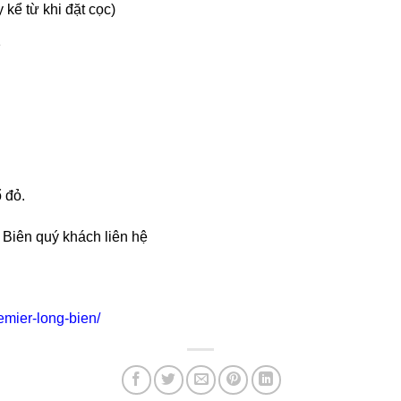
kể từ khi đặt cọc)
1
 đỏ.
g Biên quý khách liên hệ
emier-long-bien/