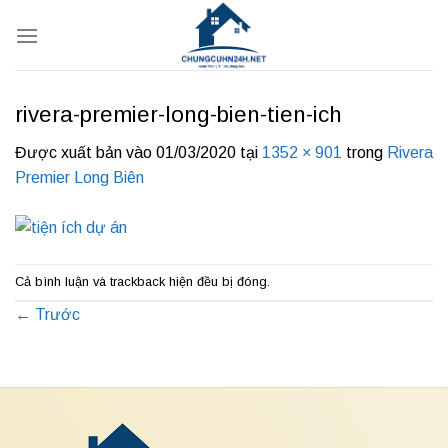
Bỏ
qua
nội
dung
rivera-premier-long-bien-tien-ich
Được xuất bản vào
01/03/2020
tại
1352 × 901
trong
Rivera
Premier Long Biên
Cả bình luận và trackback hiện đều bị đóng.
←
Trước