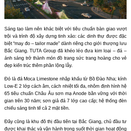
Sáng tạo làm nên khác biệt với tiêu chuẩn bàn giao vượt
trội và trình độ xây dựng tinh xảo: các dinh thự được đặc
biệt “may đo – tailor made” dành riêng cho giới thượng lưu
Bắc Giang. TUTA Group đã khéo léo đưa kim loại – đá –
ánh sáng trở thành món đồ trang sức trang hoàng cho vẻ
đẹp kiến trúc thêm phần lộng lẫy.
Đó là đá Moca Limestone nhập khẩu từ Bồ Đào Nha; kính
Low-E 2 lớp cách âm, cách nhiệt tối đa, nhôm định hình hệ
65 tiêu chuẩn Châu Âu sơn mạ Anode bằn vững với thời
gian trên 30 năm; sơn giả đá 7 lớp cao cấp; hệ thống đèn
chiếu sáng tinh tế cả 2 mặt tiền.
Đây cũng là khu đô thị đầu tiên tại Bắc Giang, chủ đầu tư
được khai thác và vận hành trong suốt thời gian hoạt động