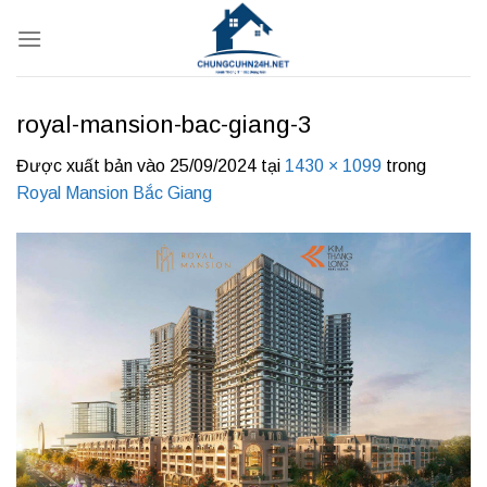
Bỏ
qua
nội
dung
royal-mansion-bac-giang-3
Được xuất bản vào
25/09/2024
tại
1430 × 1099
trong
Royal Mansion Bắc Giang