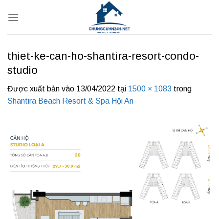
Bỏ
qua
nội
dung
thiet-ke-can-ho-shantira-resort-condo-
studio
Được xuất bản vào
13/04/2022
tại
1500 × 1083
trong
Shantira Beach Resort & Spa Hội An