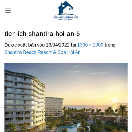
Bỏ
qua
nội
dung
tien-ich-shantira-hoi-an-6
Được xuất bản vào
13/04/2022
tại
1300 × 1000
trong
Shantira Beach Resort & Spa Hội An