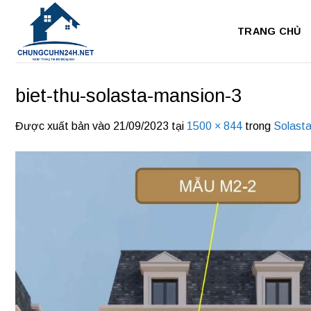
Bỏ
qua
TRANG CHỦ
nội
dung
biet-thu-solasta-mansion-3
Được xuất bản vào
21/09/2023
tại
1500 × 844
trong
Solast