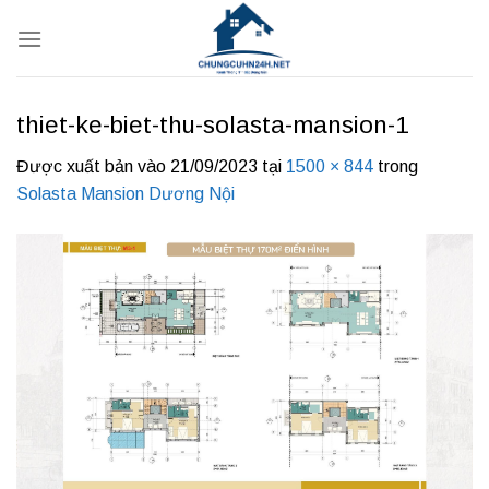
Bỏ
qua
nội
dung
thiet-ke-biet-thu-solasta-mansion-1
Được xuất bản vào
21/09/2023
tại
1500 × 844
trong
Solasta Mansion Dương Nội