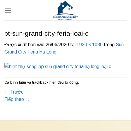
Bỏ
qua
nội
dung
bt-sun-grand-city-feria-loai-c
Được xuất bản vào
26/06/2020
tại
1920 × 1080
trong
Sun
Grand City Feria Hạ Long
Cả bình luận và trackback hiện đều bị đóng.
←
Trước
Tiếp theo
→