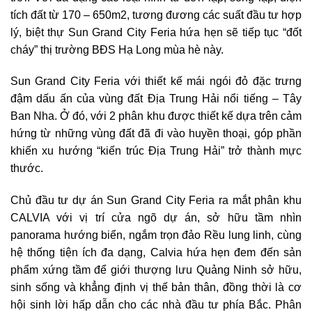
tích đất từ 170 – 650m2, tương đương các suất đầu tư hợp
lý, biệt thự Sun Grand City Feria hứa hẹn sẽ tiếp tục “đốt
cháy” thị trường BĐS Hạ Long mùa hè này.
Sun Grand City Feria với thiết kế mái ngói đỏ đặc trưng
đậm dấu ấn của vùng đất Địa Trung Hải nổi tiếng – Tây
Ban Nha. Ở đó, với 2 phân khu được thiết kế dựa trên cảm
hứng từ những vùng đất đã đi vào huyền thoại, góp phần
khiến xu hướng “kiến trúc Địa Trung Hải” trở thành mực
thước.
Chủ đầu tư dự án Sun Grand City Feria ra mắt phân khu
CALVIA với vị trí cửa ngõ dự án, sở hữu tầm nhìn
panorama hướng biển, ngắm trọn đảo Rều lung linh, cùng
hệ thống tiện ích đa dạng, Calvia hứa hẹn đem đến sản
phẩm xứng tầm để giới thượng lưu Quảng Ninh sở hữu,
sinh sống và khẳng định vị thế bản thân, đồng thời là cơ
hội sinh lời hấp dẫn cho các nhà đầu tư phía Bắc. Phân