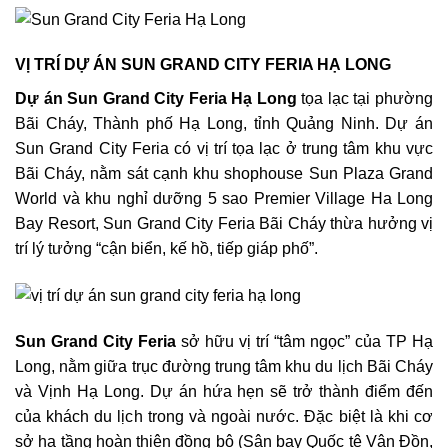
VỊ TRÍ DỰ ÁN SUN GRAND CITY FERIA HẠ LONG
Dự án Sun Grand City Feria Hạ Long
tọa lạc tại phường
Bãi Cháy, Thành phố Hạ Long, tỉnh Quảng Ninh. Dự án
Sun Grand City Feria có vị trí tọa lạc ở trung tâm khu vực
Bãi Cháy, nằm sát cạnh khu shophouse Sun Plaza Grand
World và khu nghỉ dưỡng 5 sao Premier Village Ha Long
Bay Resort, Sun Grand City Feria Bãi Cháy thừa hưởng vị
trí lý tưởng “cận biển, kế hồ, tiếp giáp phố”.
Sun Grand City Feria
sở hữu vị trí “tâm ngọc” của TP Hạ
Long, nằm giữa trục đường trung tâm khu du lịch Bãi Cháy
và Vịnh Hạ Long. Dự án hứa hẹn sẽ trở thành điểm đến
của khách du lịch trong và ngoài nước. Đặc biệt là khi cơ
sở hạ tầng hoàn thiện đồng bộ (Sân bay Quốc tê Vân Đồn,