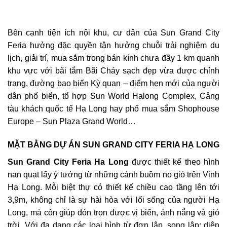
Bên cạnh tiện ích nội khu, cư dân của Sun Grand City
Feria hưởng đặc quyền tận hưởng chuỗi trải nghiệm du
lịch, giải trí, mua sắm trong bán kính chưa đầy 1 km quanh
khu vực với bãi tắm Bãi Cháy sạch đẹp vừa được chỉnh
trang, đường bao biển Kỳ quan – điểm hẹn mới của người
dân phố biển, tổ hợp Sun World Halong Complex, Cảng
tàu khách quốc tế Hạ Long hay phố mua sắm Shophouse
Europe – Sun Plaza Grand World…
MẶT BẰNG DỰ ÁN SUN GRAND CITY FERIA HẠ LONG
Sun Grand City Feria Ha Long
được thiết kế theo hình
nan quạt lấy ý tưởng từ những cánh buồm no gió trên Vịnh
Hạ Long. Mỗi biệt thự có thiết kế chiều cao tầng lên tới
3,9m, không chỉ là sự hài hòa với lối sống của người Hạ
Long, mà còn giúp đón trọn được vị biển, ánh nắng và gió
trời. Với đa dạng các loại hình từ đơn lập, song lập; diện