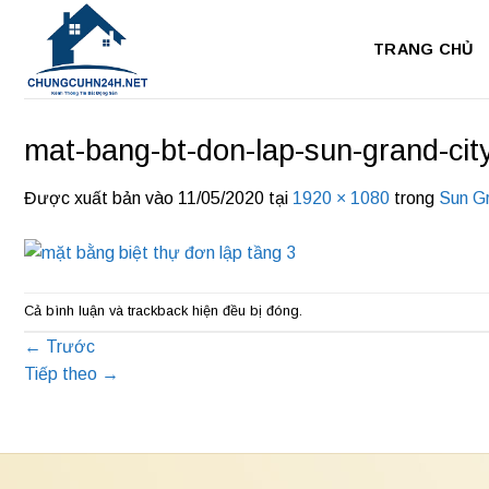
Bỏ
qua
TRANG CHỦ
nội
dung
mat-bang-bt-don-lap-sun-grand-city
Được xuất bản vào
11/05/2020
tại
1920 × 1080
trong
Sun Gr
Cả bình luận và trackback hiện đều bị đóng.
←
Trước
Tiếp theo
→