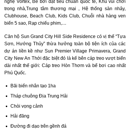
nghệ Vortex, Bể bơi đạt tiêu chuẩn quốc tế, Khu vui chơi
trong nhà,Trung tâm thương mại , Hệ thống sàn nhảy,
Clubhouse, Beach Club, Kids Club, Chuỗi nhà hàng ven
biển 5 sao, Rạp chiếu phim,…
Căn hộ Sun Grand City Hill Side Residence có vị thế “Tựa
Sơn, Hướng Thủy” thừa hưởng toàn bộ tiện ích của các
dự án liền kề như Sun Premier Village Primavera, Grand
City New An Thới đặc biệt đó là kế bên cáp treo vượt biển
dài nhất thế giới: Cáp treo Hòn Thơm và bể bơi cao nhất
Phú Quốc.
Bãi biển nhân tạo 1ha
Tháp chuông Địa Trung Hải
Chòi vọng cảnh
Hải đăng
Đường đi dạo trên gềnh đá