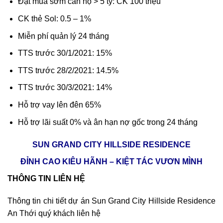
Đặt mua sớm căn hộ > 5 tỷ: CK 100 triệu
CK thẻ Sol: 0.5 – 1%
Miễn phí quản lý 24 tháng
TTS trước 30/1/2021: 15%
TTS trước 28/2/2021: 14.5%
TTS trước 30/3/2021: 14%
Hỗ trợ vay lên đên 65%
Hỗ trợ lãi suất 0% và ân hạn nợ gốc trong 24 tháng
SUN GRAND CITY HILLSIDE RESIDENCE
ĐỈNH CAO KIÊU HÃNH – KIỆT TÁC VƯƠN MÌNH
THÔNG TIN LIÊN HỆ
Thông tin chi tiết dự án Sun Grand City Hillside Residence
An Thới quý khách liên hệ