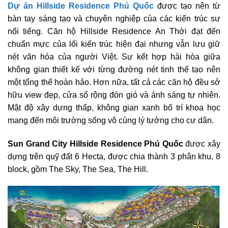
Dự án Hillside Residence Phú Quốc
được tạo nên từ
bàn tay sáng tạo và chuyên nghiệp của các kiến trúc sư
nổi tiếng. Căn hộ Hillside Residence An Thới đạt đến
chuẩn mực của lối kiến trúc hiện đại nhưng vẫn lưu giữ
nét văn hóa của người Việt. Sự kết hợp hài hòa giữa
không gian thiết kế với từng đường nét tinh thế tạo nên
một tổng thể hoàn hảo. Hơn nữa, tất cả các căn hộ đều sở
hữu view đẹp, cửa sổ rộng đón gió và ánh sáng tự nhiên.
Mật độ xây dựng thấp, không gian xanh bố trí khoa học
mang đến môi trường sống vô cùng lý tưởng cho cư dân.
Sun Grand City Hillside Residence Phú Quốc
được xây
dựng trên quỹ đất 6 Hecta, được chia thành 3 phân khu, 8
block, gồm The Sky, The Sea, The Hill.