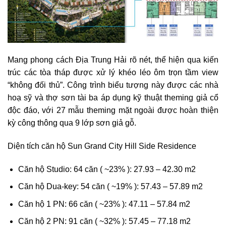
Mang phong cách Địa Trung Hải rõ nét, thể hiện qua kiến
trúc các tòa tháp được xử lý khéo léo ôm trọn tầm view
“không đối thủ”. Công trình biểu tượng này được các nhà
hoạ sỹ và thợ sơn tài ba áp dụng kỹ thuật theming giả cổ
độc đáo, với 27 mẫu theming mặt ngoài được hoàn thiện
kỳ công thông qua 9 lớp sơn giả gỗ.
Diện tích căn hộ Sun Grand City Hill Side Residence
Căn hộ Studio: 64 căn ( ~23% ): 27.93 – 42.30 m2
Căn hộ Dua-key: 54 căn ( ~19% ): 57.43 – 57.89 m2
Căn hộ 1 PN: 66 căn ( ~23% ): 47.11 – 57.84 m2
Căn hộ 2 PN: 91 căn ( ~32% ): 57.45 – 77.18 m2