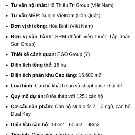
Tư vấn nội thất:
Hồ Thiệu Trị Group (Việt Nam)
Tư vấn MEP:
Sunjin Vietnam (Hàn Quốc)
Đơn vị thi công:
Hòa Bình (Việt Nam)
Đơn vị vận hành:
SRM (thành viên thuộc Tập đoàn
Sun Group)
Thiết kế cảnh quan:
EGO Group (Ý)
Diện tích tổng thể:
16 ha
Diện tích phân khu Cao tầng:
15,600 m2
Loại hình:
Căn hộ khách sạn và shophouse khối đế
Quy mô dự án:
8 tòa tháp với 1251 căn hộ
Cơ cấu sản phẩm:
Căn hộ studio từ 2 – 3 ngủ, căn hộ
Dual Key
Diện tích căn hộ:
38 m2 – 60 m2 – 98m2
Tiện ích:
Công viên, cáp treo, cầu cầu hôn…