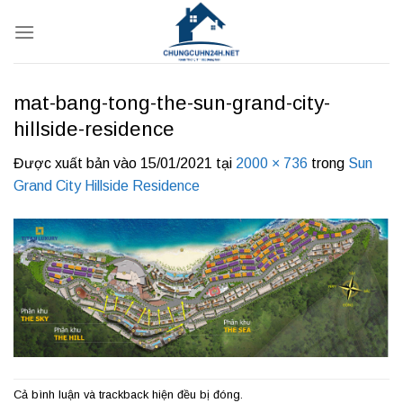
Bỏ
qua
nội
dung
mat-bang-tong-the-sun-grand-city-
hillside-residence
Được xuất bản vào
15/01/2021
tại
2000 × 736
trong
Sun
Grand City Hillside Residence
Cả bình luận và trackback hiện đều bị đóng.