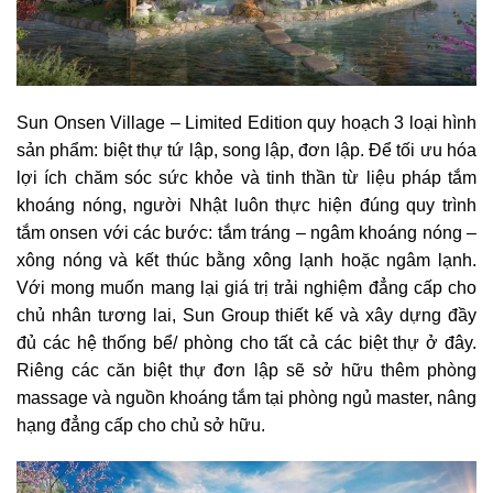
Sun Onsen Village – Limited Edition quy hoạch 3 loại hình
sản phẩm: biệt thự tứ lập, song lập, đơn lập. Để tối ưu hóa
lợi ích chăm sóc sức khỏe và tinh thần từ liệu pháp tắm
khoáng nóng, người Nhật luôn thực hiện đúng quy trình
tắm onsen với các bước: tắm tráng – ngâm khoáng nóng –
xông nóng và kết thúc bằng xông lạnh hoặc ngâm lạnh.
Với mong muốn mang lại giá trị trải nghiệm đẳng cấp cho
chủ nhân tương lai, Sun Group thiết kế và xây dựng đầy
đủ các hệ thống bể/ phòng cho tất cả các biệt thự ở đây.
Riêng các căn biệt thự đơn lập sẽ sở hữu thêm phòng
massage và nguồn khoáng tắm tại phòng ngủ master, nâng
hạng đẳng cấp cho chủ sở hữu.