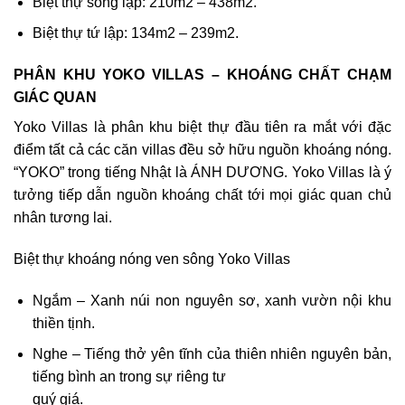
Biệt thự song lập: 210m2 – 438m2.
Biệt thự tứ lập: 134m2 – 239m2.
PHÂN KHU YOKO VILLAS – KHOÁNG CHẤT CHẠM
GIÁC QUAN
Yoko Villas là phân khu biệt thự đầu tiên ra mắt với đặc
điểm tất cả các căn villas đều sở hữu nguồn khoáng nóng.
“YOKO” trong tiếng Nhật là ÁNH DƯƠNG. Yoko Villas là ý
tưởng tiếp dẫn nguồn khoáng chất tới mọi giác quan chủ
nhân tương lai.
Biệt thự khoáng nóng ven sông Yoko Villas
Ngắm – Xanh núi non nguyên sơ, xanh vườn nội khu
thiền tịnh.
Nghe – Tiếng thở yên tĩnh của thiên nhiên nguyên bản,
tiếng bình an trong sự riêng tư
quý giá.