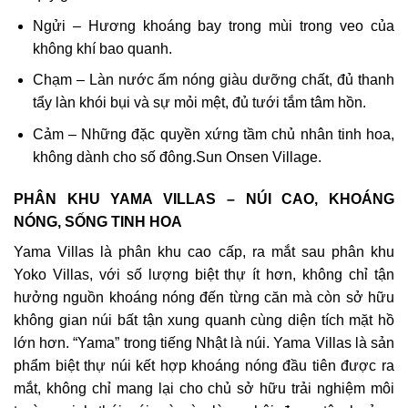
Ngửi – Hương khoáng bay trong mùi trong veo của
không khí bao quanh.
Chạm – Làn nước ấm nóng giàu dưỡng chất, đủ thanh
tẩy làn khói bụi và sự mỏi mệt, đủ tưới tắm tâm hồn.
Cảm – Những đặc quyền xứng tầm chủ nhân tinh hoa,
không dành cho số đông.Sun Onsen Village.
PHÂN KHU YAMA VILLAS – NÚI CAO, KHOÁNG
NÓNG, SỐNG TINH HOA
Yama Villas là phân khu cao cấp, ra mắt sau phân khu
Yoko Villas, với số lượng biệt thự ít hơn, không chỉ tận
hưởng nguồn khoáng nóng đến từng căn mà còn sở hữu
không gian núi bất tận xung quanh cùng diện tích mặt hồ
lớn hơn. “Yama” trong tiếng Nhật là núi. Yama Villas là sản
phẩm biệt thự núi kết hợp khoáng nóng đầu tiên được ra
mắt, không chỉ mang lại cho chủ sở hữu trải nghiệm môi