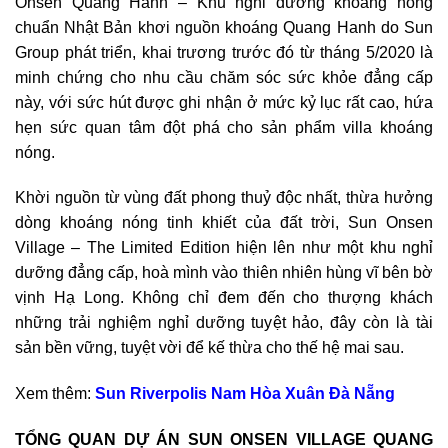
Onsen Quang Hanh – Khu nghỉ dưỡng khoáng nóng
chuẩn Nhật Bản khơi nguồn khoáng Quang Hanh do Sun
Group phát triển, khai trương trước đó từ tháng 5/2020 là
minh chứng cho nhu cầu chăm sóc sức khỏe đẳng cấp
này, với sức hút được ghi nhận ở mức kỷ lục rất cao, hứa
hẹn sức quan tâm đột phá cho sản phẩm villa khoáng
nóng.
Khời nguồn từ vùng đất phong thuỷ độc nhất, thừa hưởng
dòng khoáng nóng tinh khiết của đất trời, Sun Onsen
Village – The Limited Edition hiện lên như một khu nghỉ
dưỡng đẳng cấp, hoà mình vào thiên nhiên hùng vĩ bên bờ
vịnh Hạ Long. Không chỉ đem đến cho thượng khách
những trải nghiệm nghỉ dưỡng tuyệt hảo, đây còn là tài
sản bền vững, tuyệt vời để kế thừa cho thế hệ mai sau.
Xem thêm:
Sun Riverpolis Nam Hòa Xuân Đà Nẵng
TỔNG QUAN DỰ ÁN SUN ONSEN VILLAGE QUANG