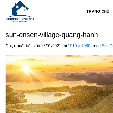
Bỏ
qua
TRANG CHỦ
nội
dung
sun-onsen-village-quang-hanh
Được xuất bản vào
13/01/2021
tại
1919 × 1080
trong
Sun O