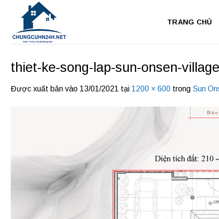
Bỏ
qua
TRANG CHỦ
nội
dung
thiet-ke-song-lap-sun-onsen-villa
Được xuất bản vào
13/01/2021
tại
1200 × 600
trong
Sun On