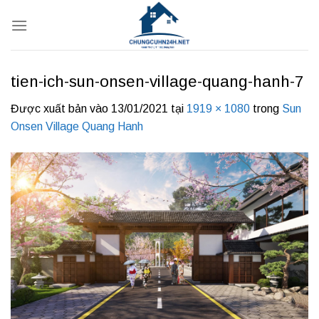
Bỏ
qua
nội
dung
tien-ich-sun-onsen-village-quang-hanh-7
Được xuất bản vào
13/01/2021
tại
1919 × 1080
trong
Sun
Onsen Village Quang Hanh