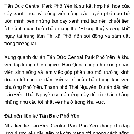
Tấn Đức Central Park Phổ Yên là sự kết hợp hài hoà của
cây xanh, hoa và công viên cùng các tuyến phố dạo bộ
uốn mình bên những tán cây xanh mát tạo nên chuỗi tiện
ích cảnh quan hoàn hảo mang thế “Phong thuỷ vượng khí”
ngay tại trung tâm Thị xã Phổ Yên sôi động và sầm uất
trong tương lai.
Xung quanh dự án Tấn Đức Central Park Phổ Yên là khu
vực tập trung nhiều người Hàn Quốc cũng như công nhân
viên sinh sống và làm việc góp phần tạo môi trường kinh
doanh tốt cho cư dân. Với vị trí hoàn hảo trong khu vực
phường Phổ Yên, Thành phố Thái Nguyên. Dự án đất nền
Tấn Đức Thái Nguyên sẽ đáp ứng đầy đủ tới khách hàng
những nhu cầu tốt nhất về nhà ở trong khu vực.
Đất nền liền kề Tấn Đức Phổ Yên
Nhà liền kề Tấn Đức Central Park Phổ Yên không chỉ đáp
ứng được yêu cầu trên mà còn mang tới phong cách sống