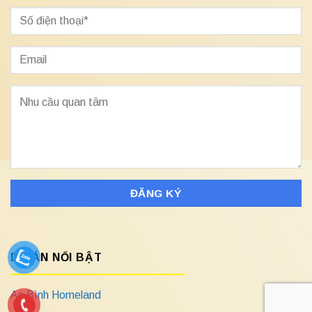
DỰ ÁN NỔI BẬT
An Bình Homeland