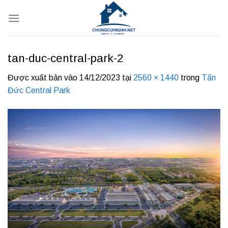
Bỏ
qua
nội
dung
tan-duc-central-park-2
Được xuất bản vào
14/12/2023
tại
2560 × 1440
trong
Tấn
Đức Central Park