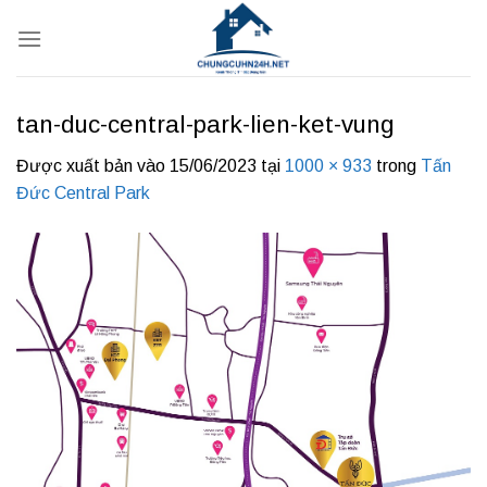
Bỏ
qua
nội
dung
tan-duc-central-park-lien-ket-vung
Được xuất bản vào
15/06/2023
tại
1000 × 933
trong
Tấn
Đức Central Park