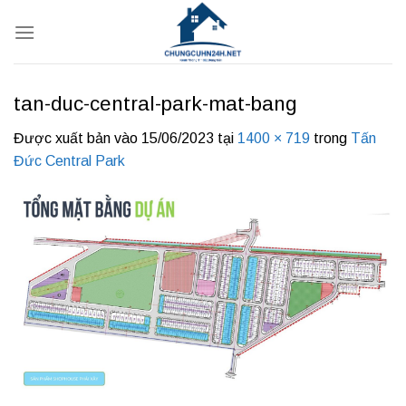
Bỏ
qua
nội
dung
tan-duc-central-park-mat-bang
Được xuất bản vào
15/06/2023
tại
1400 × 719
trong
Tấn
Đức Central Park