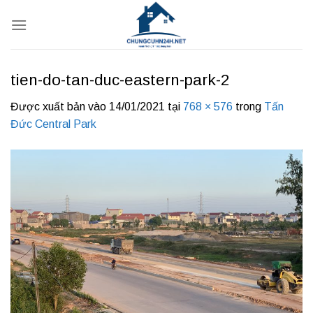
Bỏ
qua
nội
dung
tien-do-tan-duc-eastern-park-2
Được xuất bản vào
14/01/2021
tại
768 × 576
trong
Tấn
Đức Central Park