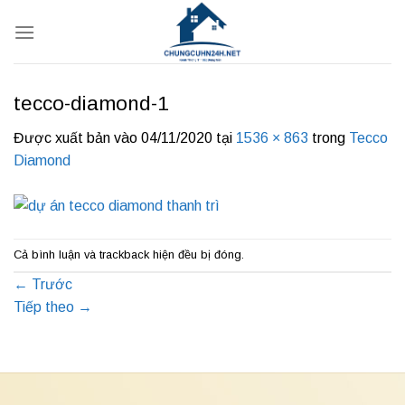
Bỏ
qua
nội
dung
tecco-diamond-1
Được xuất bản vào
04/11/2020
tại
1536 × 863
trong
Tecco
Diamond
Cả bình luận và trackback hiện đều bị đóng.
←
Trước
Tiếp theo
→