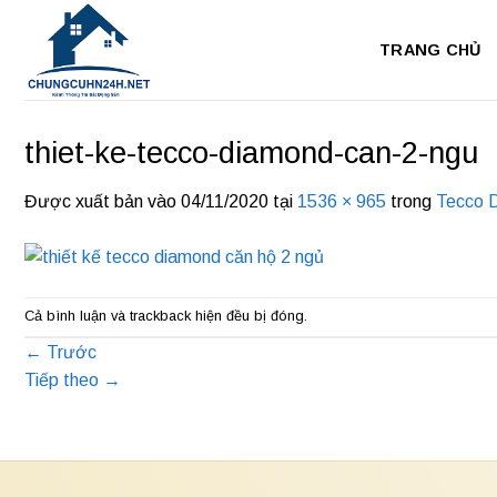
Bỏ
qua
TRANG CHỦ
nội
dung
thiet-ke-tecco-diamond-can-2-ngu
Được xuất bản vào
04/11/2020
tại
1536 × 965
trong
Tecco 
Cả bình luận và trackback hiện đều bị đóng.
←
Trước
Tiếp theo
→