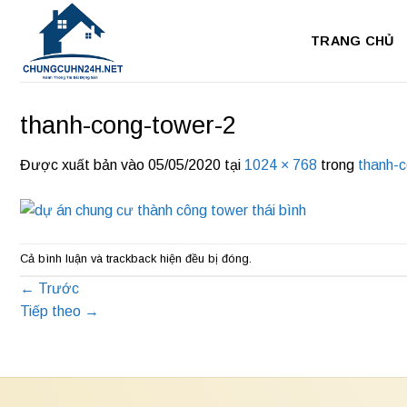
Bỏ
qua
TRANG CHỦ
nội
dung
thanh-cong-tower-2
Được xuất bản vào
05/05/2020
tại
1024 × 768
trong
thanh-
Cả bình luận và trackback hiện đều bị đóng.
←
Trước
Tiếp theo
→