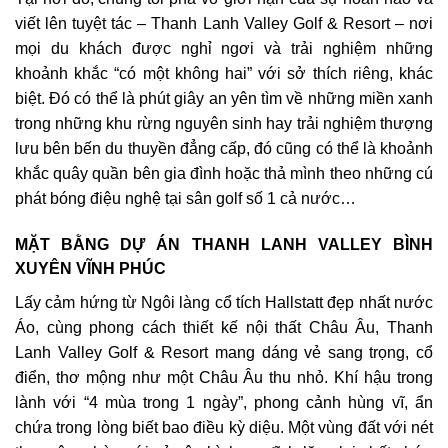
viết lên tuyệt tác – Thanh Lanh Valley Golf & Resort – nơi
mọi du khách được nghỉ ngơi và trải nghiệm những
khoảnh khắc “có một không hai” với sở thích riêng, khác
biệt. Đó có thể là phút giây an yên tìm về những miền xanh
trong những khu rừng nguyên sinh hay trải nghiệm thượng
lưu bên bến du thuyền đẳng cấp, đó cũng có thể là khoảnh
khắc quây quần bên gia đình hoặc thả mình theo những cú
phát bóng điệu nghệ tại sân golf số 1 cả nước…
MẶT BẰNG DỰ ÁN THANH LANH VALLEY BÌNH
XUYÊN VĨNH PHÚC
Lấy cảm hứng từ Ngôi làng cổ tích Hallstatt đẹp nhất nước
Áo, cùng phong cách thiết kế nội thất Châu Âu, Thanh
Lanh Valley Golf & Resort mang dáng vẻ sang trọng, cổ
điển, thơ mộng như một Châu Âu thu nhỏ. Khí hậu trong
lành với “4 mùa trong 1 ngày”, phong cảnh hùng vĩ, ẩn
chứa trong lòng biết bao điều kỳ diệu. Một vùng đất với nét