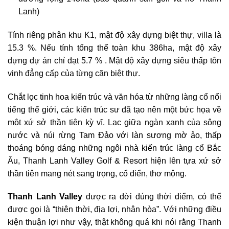
Lanh)
Tính riêng phân khu K1, mật độ xây dựng biệt thự, villa là
15.3 %. Nếu tính tổng thể toàn khu 386ha, mật độ xây
dựng dự án chỉ đạt 5.7 % . Mật độ xây dựng siêu thấp tôn
vinh đẳng cấp của từng căn biệt thự.
Chắt lọc tinh hoa kiến trúc và văn hóa từ những làng cổ nổi
tiếng thế giới, các kiến trúc sư đã tạo nên một bức họa về
một xứ sở thần tiên kỳ vĩ. Lạc giữa ngàn xanh của sông
nước và núi rừng Tam Đảo với làn sương mờ ảo, thấp
thoáng bóng dáng những ngôi nhà kiến trúc làng cổ Bắc
Âu, Thanh Lanh Valley Golf & Resort hiện lên tựa xứ sở
thần tiên mang nét sang trọng, cổ điển, thơ mộng.
Thanh Lanh Valley
được ra đời đúng thời điểm, có thể
được gọi là “thiên thời, địa lợi, nhân hòa”. Với những điều
kiện thuận lợi như vậy, thật không quá khi nói rằng Thanh