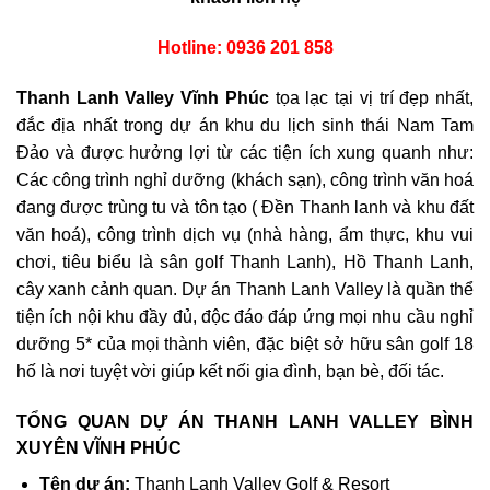
Hotline: 0936 201 858
Thanh Lanh Valley Vĩnh Phúc
tọa lạc tại vị trí đẹp nhất,
đắc địa nhất trong dự án khu du lịch sinh thái Nam Tam
Đảo và được hưởng lợi từ các tiện ích xung quanh như:
Các công trình nghỉ dưỡng (khách sạn), công trình văn hoá
đang được trùng tu và tôn tạo ( Đền Thanh lanh và khu đất
văn hoá), công trình dịch vụ (nhà hàng, ẩm thực, khu vui
chơi, tiêu biểu là sân golf Thanh Lanh), Hồ Thanh Lanh,
cây xanh cảnh quan. Dự án Thanh Lanh Valley là quần thể
tiện ích nội khu đầy đủ, độc đáo đáp ứng mọi nhu cầu nghỉ
dưỡng 5* của mọi thành viên, đặc biệt sở hữu sân golf 18
hố là nơi tuyệt vời giúp kết nối gia đình, bạn bè, đối tác.
TỔNG QUAN DỰ ÁN THANH LANH VALLEY BÌNH
XUYÊN VĨNH PHÚC
Tên dự án:
Thanh Lanh Valley Golf & Resort