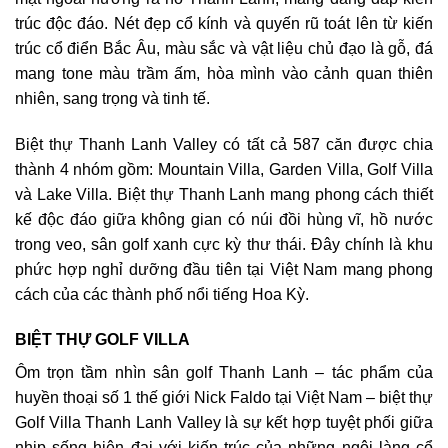
trúc độc đáo. Nét đẹp cổ kính và quyến rũ toát lên từ kiến
trúc cổ điển Bắc Âu, màu sắc và vật liệu chủ đạo là gỗ, đá
mang tone màu trầm ấm, hòa mình vào cảnh quan thiên
nhiên, sang trọng và tinh tế.
Biệt thự Thanh Lanh Valley có tất cả 587 căn được chia
thành 4 nhóm gồm: Mountain Villa, Garden Villa, Golf Villa
và Lake Villa. Biệt thự Thanh Lanh mang phong cách thiết
kế độc đáo giữa không gian có núi đồi hùng vĩ, hồ nước
trong veo, sân golf xanh cực kỳ thư thái. Đây chính là khu
phức hợp nghỉ dưỡng đầu tiên tại Việt Nam mang phong
cách của các thành phố nổi tiếng Hoa Kỳ.
BIỆT THỰ GOLF VILLA
Ôm trọn tầm nhìn sân golf Thanh Lanh – tác phẩm của
huyền thoại số 1 thế giới Nick Faldo tại Việt Nam – biệt thự
Golf Villa Thanh Lanh Valley là sự kết hợp tuyệt phối giữa
nhịp sống hiện đại với kiến trúc của những ngôi làng cổ