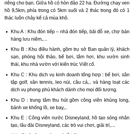
riêng cho bạn. Giữa hồ có hòn đảo 22 ha. Đường chạy ven
hồ 9,5km, phía trong có 5km suối và 2 thác trong đó có 1
thác luôn chảy kể cả mùa khô.
Khu A : Khu đón tiếp – nhà đón tiếp, bãi đỗ xe, chợ bán
hàng lưu niệm,…
Khu B : Khu điều hành, gồm trụ sở Ban quản lý, khách
sạn, phòng hội thảo, bể bơi, tắm hơi, khu vườn sinh
thái, khu nhà vườn với kiến trúc Việt cổ.
Khu C : Khu dịch vụ kinh doanh tổng hợp : bể bơi, sân
tập golf, sân tennis, leo núi, câu cá,.. và hàng loạt các
dịch vụ phong phú khách dành cho mọi đối tượng.
Khu D : trung tâm thu hút gồm công viên khủng long,
bánh xe khổng lồ, xe bay,..
Khu E : Công viên nước Disneyland, hồ tạo sóng nhân
tạo, lâu đài Disneyland, các trò vui chơi, giải trí,…