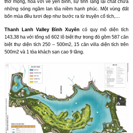
thơ mộng, hòa với vẻ yên bình, sự tĩnh lặng lại chất chứa
những sóng ngầm lan tỏa niềm hạnh phúc. Một vùng đất
bốn mùa đều tươi đẹp như bước ra từ truyện cổ tích,…
Thanh Lanh Valley Bình Xuyên
có quy mô diện tích
143,38 ha với tổng số 602 lô biệt thự trong đó gồm 587 căn
biệt thự diện tích 250 – 500m2, 15 căn villa diện tích trên
500m2 và 1 tòa khách sạn cao 9 tầng.