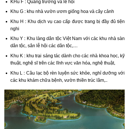
KHu F : Quảng trường và lễ hội
Khu G : khu nhà vườn ươm giống hoa và cây cảnh
Khu H : Khu dịch vụ cao cấp được trang bị đầy đủ tiện
nghi
Khu Y : Khu làng dân tộc Việt Nam với các khu nhà sàn
dân tộc, sân lễ hội các dân tộc,…
Khu K : khu trại sáng tác dành cho các nhà khoa học, kỹ
thuật, nghệ sĩ trên các lĩnh vực văn hóa, nghệ thuật,
Khu L : Câu lạc bộ rèn luyện sức khỏe, nghỉ dưỡng với
các khu khám chữa bệnh, vườn thiền trúc lâm,..